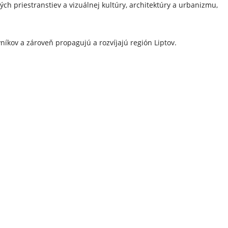
ých priestranstiev a vizuálnej kultúry, architektúry a urbanizmu,
níkov a zároveň propagujú a rozvíjajú región Liptov.
meraním na rozvoj regiónu v