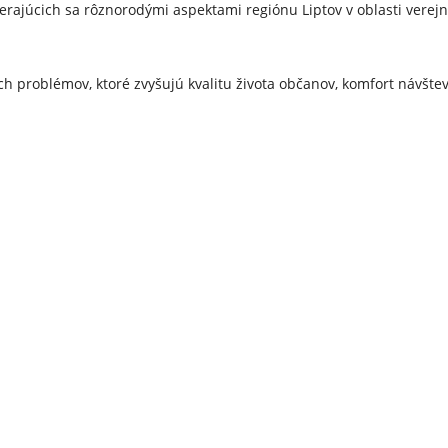
berajúcich sa rôznorodými aspektami regiónu Liptov v oblasti verejn
ch problémov, ktoré zvyšujú kvalitu života občanov, komfort návštev
ácia projektov a aktivít so za
rôznych oblastiach: