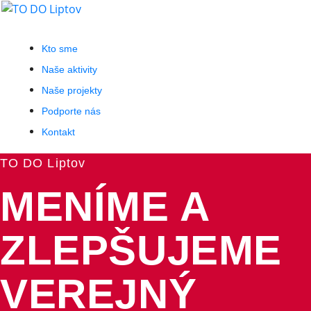
Kto sme
Naše aktivity
Naše projekty
Podporte nás
Kontakt
TO DO Liptov
MENÍME A
ZLEPŠUJEME
VEREJNÝ